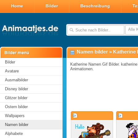
Home
Bilder
Beschreibung
Te
Alle 
Namen bilder
»
Katherine
Bilder
Katherine Namen Gif Bilder. katherine 
Animationen.
Avatare
Ausmalbilder
Disney bilder
Glitzer bilder
Ostern bilder
Wallpapers
Namen bilder
Alphabete