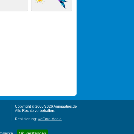
Copyright © 2005/2026 Animaatjes.de
Alle Rechte vorbehalten.
Realisierung:
weCare Media
gzwecke.
Ok, verstanden