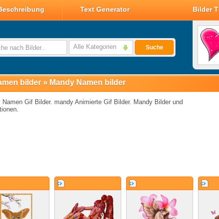
Beschreibung
Text Generator
Bilder 
Valentin Glitzer Bilder
Valentin Bilder
Alle Kategorien
Suche
Valentin Smileys
Disney Valentin Bilder
men bilder
»
Mandy Namen bilder
Namen Gif Bilder. mandy Animierte Gif Bilder. Mandy Bilder und
ionen.