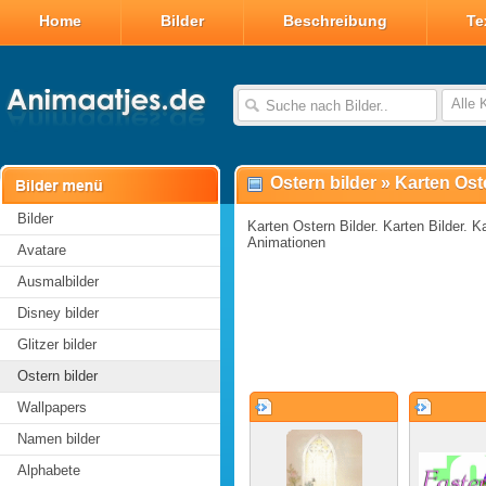
Home
Bilder
Beschreibung
Te
Alle 
Ostern bilder
»
Karten Ost
Bilder
Karten Ostern Bilder. Karten Bilder. Ka
Animationen
Avatare
Ausmalbilder
Disney bilder
Glitzer bilder
Ostern bilder
Wallpapers
Namen bilder
Alphabete