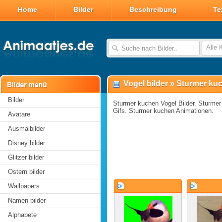
Home
Bilder
Beschreibung
Te
Alle 
Vogel bilder
»
Sturmer kuc
Bilder
Sturmer kuchen Vogel Bilder. Sturmer
Gifs. Sturmer kuchen Animationen.
Avatare
Ausmalbilder
Disney bilder
Glitzer bilder
Ostern bilder
Wallpapers
Namen bilder
Alphabete