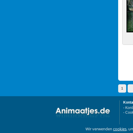
1
Konta
-
Kont
-
Cook
Wir verwenden
cookies
, u