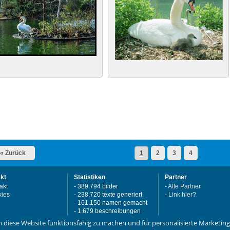
« Zurück
1
2
3
4
kt
Statistiken
Partner
akt
- 389.794 bilder
-
Alle Partner
ies
- 238.720 texte generiert
-
Link hier?
- 161.150 namen gemacht
- 1.679 beschreibungen
- 3.372 e-karten geschickt
m diese Website funktionsfähig zu machen und für personalisierte Marketin