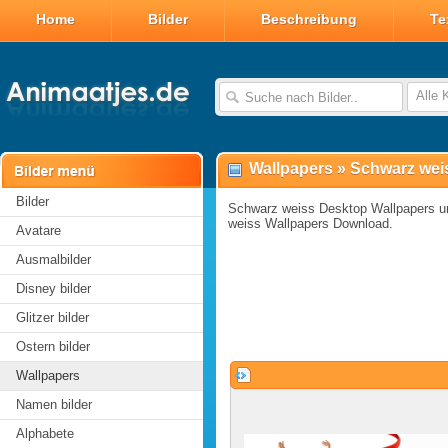
Home
Bilder
Beschreibung
Te
Alle 
Wallpapers
»
Schwarz wei
Bilder
Schwarz weiss Desktop Wallpapers u
weiss Wallpapers Download.
Avatare
Ausmalbilder
Disney bilder
Glitzer bilder
Ostern bilder
Wallpapers
Namen bilder
Alphabete