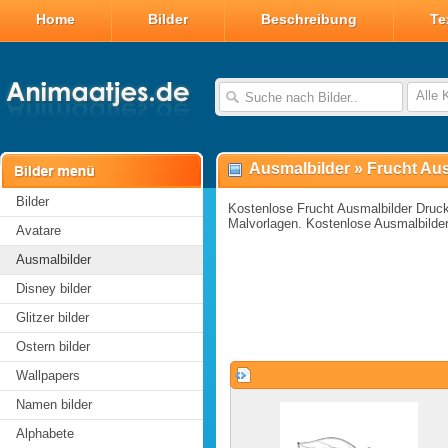
Home
Bilder
Beschreibung
Te
Alle 
Ausmalbilder
»
Frucht Au
Bilder
Kostenlose Frucht Ausmalbilder Druc
Malvorlagen. Kostenlose Ausmalbilder
Avatare
Ausmalbilder
Disney bilder
Glitzer bilder
Ostern bilder
Wallpapers
Namen bilder
Alphabete