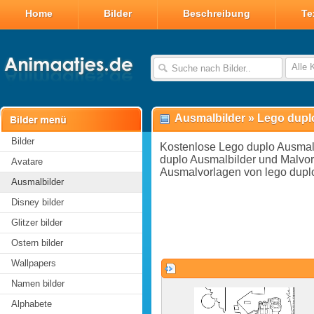
Home
Bilder
Beschreibung
Te
Alle 
Ausmalbilder
»
Lego dupl
Bilder
Kostenlose Lego duplo Ausmal
duplo Ausmalbilder und Malvor
Avatare
Ausmalvorlagen von lego dupl
Ausmalbilder
Disney bilder
Glitzer bilder
Ostern bilder
Wallpapers
Namen bilder
Alphabete